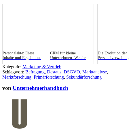
Personalakte: Diese
CRM für kleine
Die Evolution der
Inhalte und Regeln musst
Unternehmen: Welche
Personalverwaltung
du als Arbeitgeber kennen
Software lohnt sich?
umfassende Analys
Kategorie:
Marketing & Vertrieb
(mit Checkliste)
Digitalen Personal
Schlagwort:
Befragung
,
Destatis
,
DSGVO
,
Marktanalyse
,
Marktforschung
,
Primärforschung
,
Sekundärforschung
von
Unternehmerhandbuch