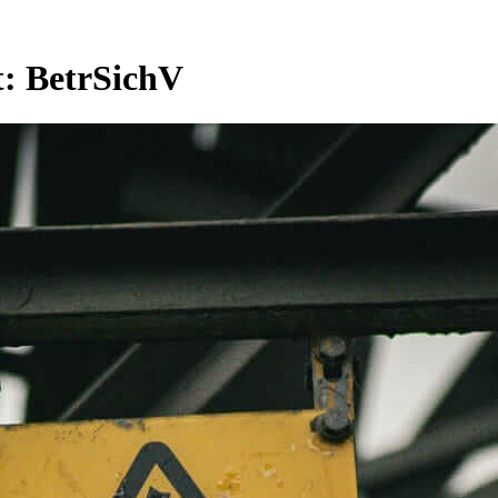
t:
BetrSichV