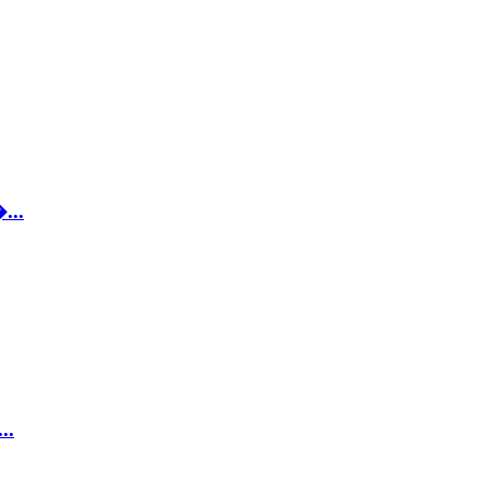
...
..