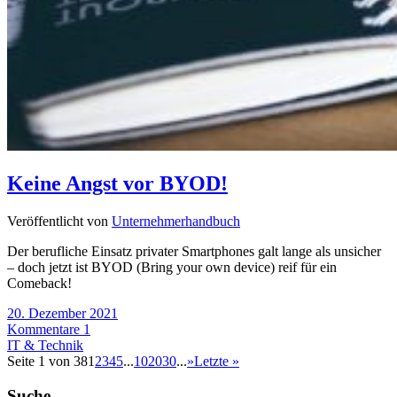
Keine Angst vor BYOD!
Veröffentlicht von
Unternehmerhandbuch
Der berufliche Einsatz privater Smartphones galt lange als unsicher
– doch jetzt ist BYOD (Bring your own device) reif für ein
Comeback!
20. Dezember 2021
Kommentare 1
IT & Technik
Seite 1 von 38
1
2
3
4
5
...
10
20
30
...
»
Letzte »
Suche