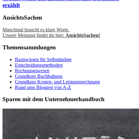
erzählt
AnsichtsSachen
Manchmal braucht es klare Worte.
Unsere Meinung findet ihr hier:
AnsichtsSachen!
Themensammlungen
Basiswissen für Selbständige
Entscheidungsmethoden
Rechnungswesen
Grundkurs Buchhaltung
Grundkurs Kosten- und Leistungsrechnung
Rund ums Bloggen von A-Z
Sparen mit dem Unternehmerhandbuch