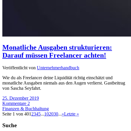
Monatliche Ausgaben strukturieren:
Darauf müssen Freelancer achten!
Veröffentlicht von
Unternehmerhandbuch
Wie du als Freelancer deine Liquidität richtig einschätzt und
monatliche Ausgaben niemals aus den Augen verlierst. Gastbeitrag
von Sascha Seyfahrt.
25. Dezember 2019
Kommentare 2
Finanzen & Buchhaltung
Seite 1 von 40
1
2
3
4
5
...
10
20
30
...
»
Letzte »
Suche