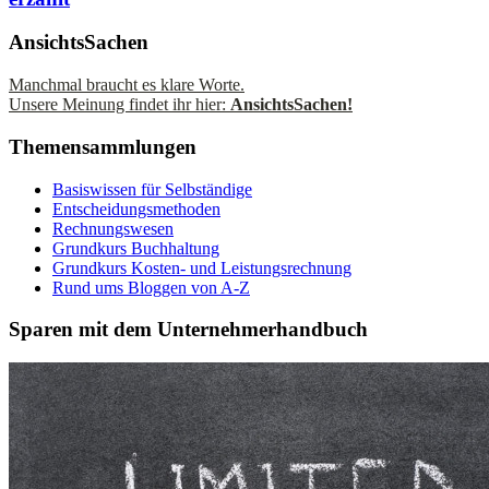
AnsichtsSachen
Manchmal braucht es klare Worte.
Unsere Meinung findet ihr hier:
AnsichtsSachen!
Themensammlungen
Basiswissen für Selbständige
Entscheidungsmethoden
Rechnungswesen
Grundkurs Buchhaltung
Grundkurs Kosten- und Leistungsrechnung
Rund ums Bloggen von A-Z
Sparen mit dem Unternehmerhandbuch