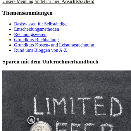
Unsere Meinung findet ihr hier:
AnsichtsSachen!
Themensammlungen
Basiswissen für Selbständige
Entscheidungsmethoden
Rechnungswesen
Grundkurs Buchhaltung
Grundkurs Kosten- und Leistungsrechnung
Rund ums Bloggen von A-Z
Sparen mit dem Unternehmerhandbuch