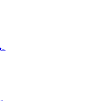
...
..