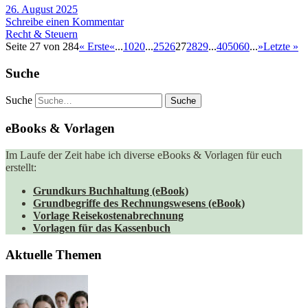
26. August 2025
Schreibe einen Kommentar
Recht & Steuern
Seite 27 von 284
« Erste
«
...
10
20
...
25
26
27
28
29
...
40
50
60
...
»
Letzte »
Suche
Suche
eBooks & Vorlagen
Im Laufe der Zeit habe ich diverse eBooks & Vorlagen für euch
erstellt:
Grundkurs Buchhaltung (eBook)
Grundbegriffe des Rechnungswesens (eBook)
Vorlage Reisekostenabrechnung
Vorlagen für das Kassenbuch
Aktuelle Themen