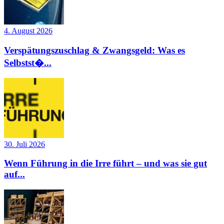
4. August 2026
Verspätungszuschlag & Zwangsgeld: Was es
Selbstst�...
30. Juli 2026
Wenn Führung in die Irre führt – und was sie gut
auf...