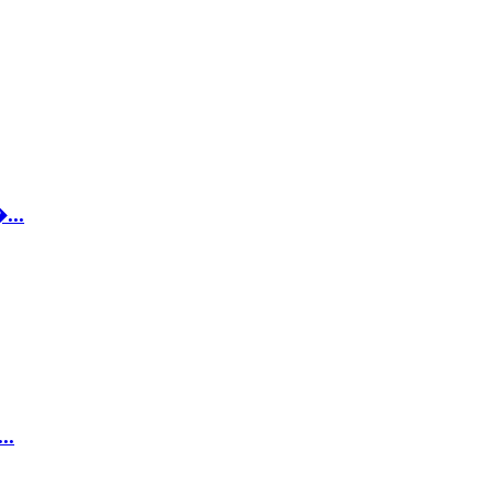
...
..