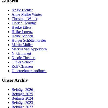
Autoren
Angie Eichler
Anne-Maike Winter
Christoph Walter
Florian Deuring
Hauke Eilers
Heike Lorenz
Heike Schoch
Holger Schöttelndreier
Martin Müller
Markus van Appeldorn
N. Grimmert
Nicole Theinert
Oliver Schoch
Rolf Claessen
Unternehmerhandbuch
Unser Archiv
Beiträge 2026
Beiträge 2025
Beiträge 2024
Beiträge 2023
Beiträge 2022