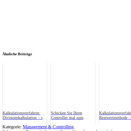
Ähnliche Beiträge
Kalkulationsverfahren:
Schicken Sie Ihren
Kalkulationsverfah
Divisionskalkulation – so
Controller mal zum
Restwertmethode –
geht’s!
Pokern!
geht’s!
Kategorie:
Management & Controlling