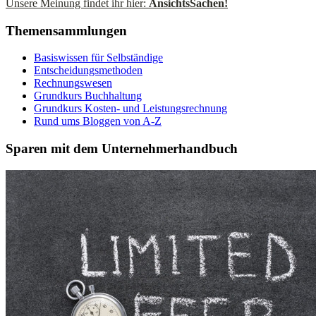
Unsere Meinung findet ihr hier:
AnsichtsSachen!
Themensammlungen
Basiswissen für Selbständige
Entscheidungsmethoden
Rechnungswesen
Grundkurs Buchhaltung
Grundkurs Kosten- und Leistungsrechnung
Rund ums Bloggen von A-Z
Sparen mit dem Unternehmerhandbuch