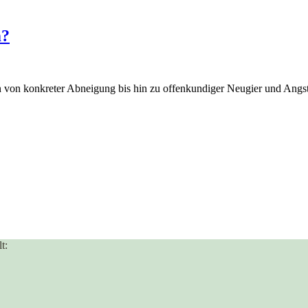
m?
n von konkreter Abneigung bis hin zu offenkundiger Neugier und Ang
t: