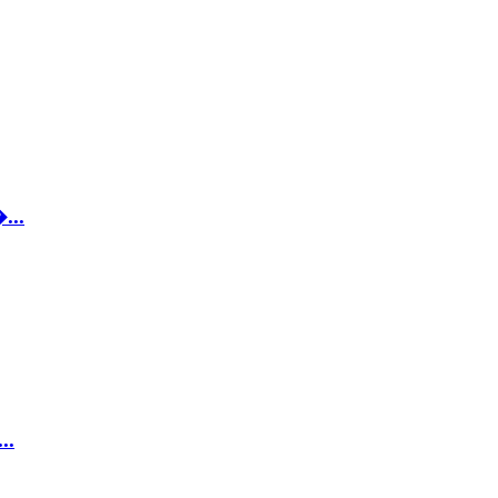
...
..