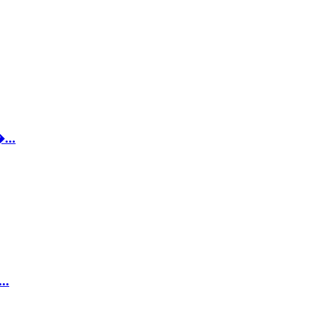
...
..