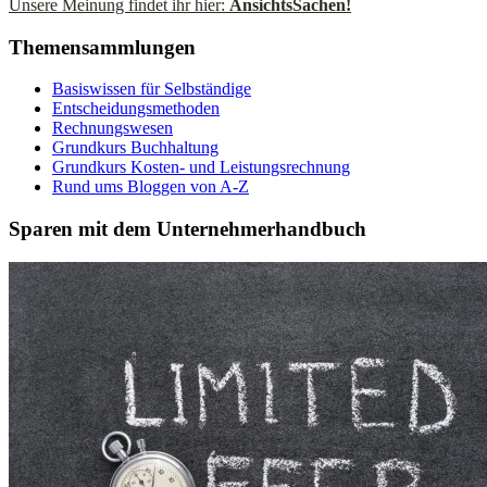
Unsere Meinung findet ihr hier:
AnsichtsSachen!
Themensammlungen
Basiswissen für Selbständige
Entscheidungsmethoden
Rechnungswesen
Grundkurs Buchhaltung
Grundkurs Kosten- und Leistungsrechnung
Rund ums Bloggen von A-Z
Sparen mit dem Unternehmerhandbuch