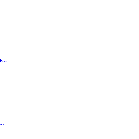
...
..