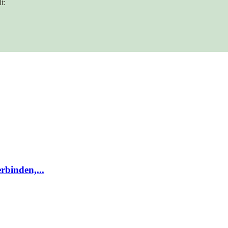
t:
rbinden,...