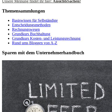
Unsere Meinung findet ihr hier:
AnsichtsSachen!
Themensammlungen
Basiswissen für Selbständige
Entscheidungsmethoden
Rechnungswesen
Grundkurs Buchhaltung
Grundkurs Kosten- und Leistungsrechnung
Rund ums Bloggen von A-Z
Sparen mit dem Unternehmerhandbuch