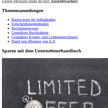
Unsere Meinung findet ihr hier:
AnsichtsSachen!
Themensammlungen
Basiswissen für Selbständige
Entscheidungsmethoden
Rechnungswesen
Grundkurs Buchhaltung
Grundkurs Kosten- und Leistungsrechnung
Rund ums Bloggen von A-Z
Sparen mit dem Unternehmerhandbuch