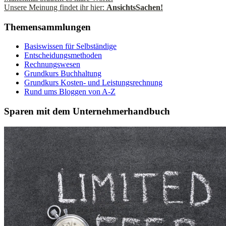
Unsere Meinung findet ihr hier:
AnsichtsSachen!
Themensammlungen
Basiswissen für Selbständige
Entscheidungsmethoden
Rechnungswesen
Grundkurs Buchhaltung
Grundkurs Kosten- und Leistungsrechnung
Rund ums Bloggen von A-Z
Sparen mit dem Unternehmerhandbuch