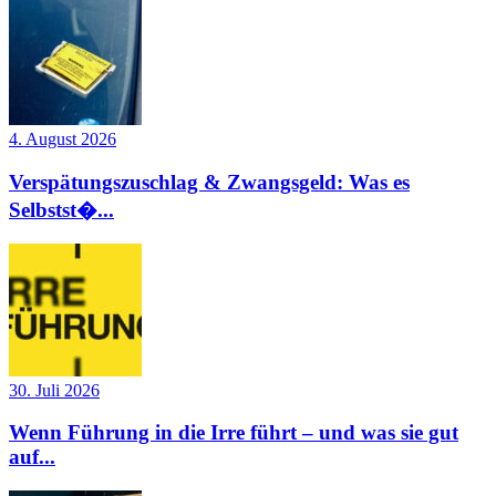
4. August 2026
Verspätungszuschlag & Zwangsgeld: Was es
Selbstst�...
30. Juli 2026
Wenn Führung in die Irre führt – und was sie gut
auf...