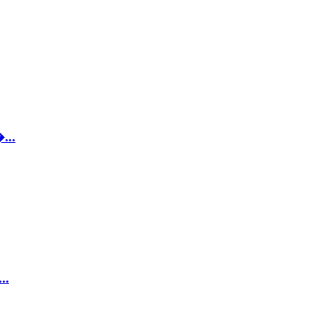
...
..