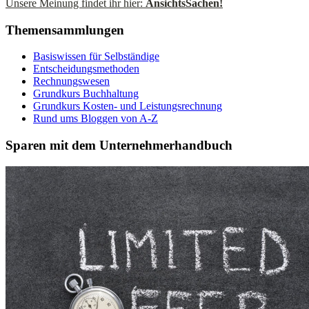
Unsere Meinung findet ihr hier:
AnsichtsSachen!
Themensammlungen
Basiswissen für Selbständige
Entscheidungsmethoden
Rechnungswesen
Grundkurs Buchhaltung
Grundkurs Kosten- und Leistungsrechnung
Rund ums Bloggen von A-Z
Sparen mit dem Unternehmerhandbuch