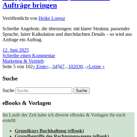
Aufträge bringen
Veröffentlicht von
Heike Lorenz
Schreibe Angebote, die überzeugen: mit klarer Struktur, passender
Sprache, fairer Kalkulation und durchdachten Details – so wird aus
Anfrage ein Auftrag.
12. Juni 2025
Schreibe einen Kommentar
Marketing & Vertrieb
Seite 5 von 102
« Erste
«
...
3
4
5
6
7
...
10
20
30
...
»
Letzte »
Suche
Suche
eBooks & Vorlagen
Im Laufe der Zeit habe ich diverse eBooks & Vorlagen für euch
erstellt:
Grundkurs Buchhaltung (eBook)
Grundbegriffe des Rechnungswesens (eBook)