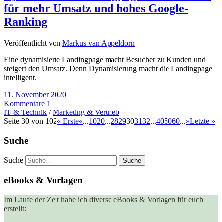
für mehr Umsatz und hohes Google-
Ranking
Veröffentlicht von
Markus van Appeldorn
Eine dynamisierte Landingpage macht Besucher zu Kunden und
steigert den Umsatz. Denn Dynamisierung macht die Landingpage
intelligent.
11. November 2020
Kommentare 1
IT & Technik
/
Marketing & Vertrieb
Seite 30 von 102
« Erste
«
...
10
20
...
28
29
30
31
32
...
40
50
60
...
»
Letzte »
Suche
Suche
eBooks & Vorlagen
Im Laufe der Zeit habe ich diverse eBooks & Vorlagen für euch
erstellt: