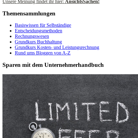
Unsere Meinung findet ihr hier:
AnsichtsSachen!
Themensammlungen
Basiswissen für Selbständige
Entscheidungsmethoden
Rechnungswesen
Grundkurs Buchhaltung
Grundkurs Kosten- und Leistungsrechnung
Rund ums Bloggen von A-Z
Sparen mit dem Unternehmerhandbuch