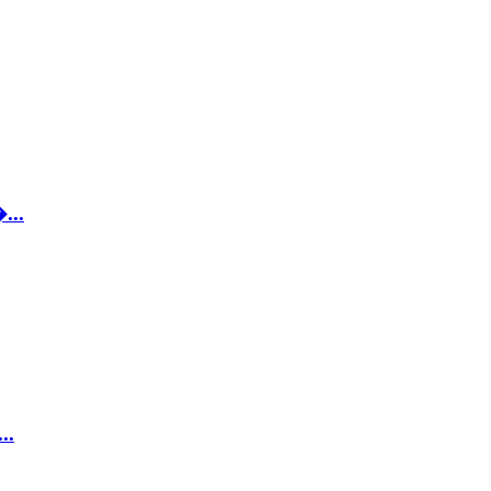
...
..