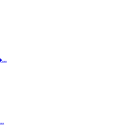
...
..