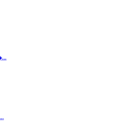
...
..