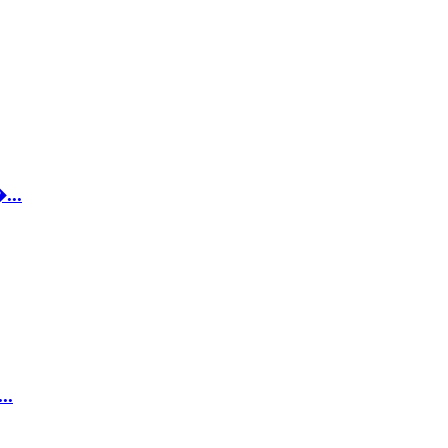
...
..