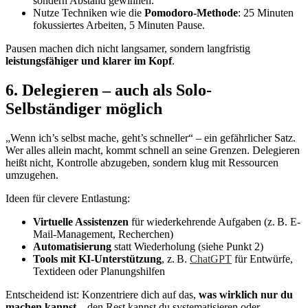
sondern Abstand gewinnen.
Nutze Techniken wie die
Pomodoro-Methode
: 25 Minuten
fokussiertes Arbeiten, 5 Minuten Pause.
Pausen machen dich nicht langsamer, sondern langfristig
leistungsfähiger und klarer im Kopf
.
6. Delegieren – auch als Solo-
Selbständiger möglich
„Wenn ich’s selbst mache, geht’s schneller“ – ein gefährlicher Satz.
Wer alles allein macht, kommt schnell an seine Grenzen. Delegieren
heißt nicht, Kontrolle abzugeben, sondern klug mit Ressourcen
umzugehen.
Ideen für clevere Entlastung:
Virtuelle Assistenzen
für wiederkehrende Aufgaben (z. B. E-
Mail-Management, Recherchen)
Automatisierung
statt Wiederholung (siehe Punkt 2)
Tools mit KI-Unterstützung
, z. B.
ChatGPT
für Entwürfe,
Textideen oder Planungshilfen
Entscheidend ist: Konzentriere dich auf das,
was wirklich nur du
machen kannst
– den Rest kannst du systematisieren oder