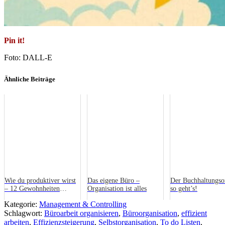
Pin it!
Foto: DALL-E
Ähnliche Beiträge
Wie du produktiver wirst
Das eigene Büro –
Der Buchhaltungso
– 12 Gewohnheiten
Organisation ist alles
so geht’s!
erfolgreicher Menschen
Kategorie:
Management & Controlling
Schlagwort:
Büroarbeit organisieren
,
Büroorganisation
,
effizient
arbeiten
,
Effizienzsteigerung
,
Selbstorganisation
,
To do Listen
,