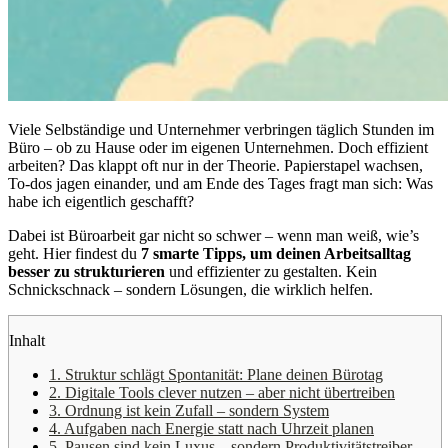
Viele Selbständige und Unternehmer verbringen täglich Stunden im
Büro – ob zu Hause oder im eigenen Unternehmen. Doch effizient
arbeiten? Das klappt oft nur in der Theorie. Papierstapel wachsen,
To-dos jagen einander, und am Ende des Tages fragt man sich: Was
habe ich eigentlich geschafft?
Dabei ist Büroarbeit gar nicht so schwer – wenn man weiß, wie’s
geht. Hier findest du
7 smarte Tipps, um deinen Arbeitsalltag
besser zu strukturieren
und effizienter zu gestalten. Kein
Schnickschnack – sondern Lösungen, die wirklich helfen.
Inhalt
1. Struktur schlägt Spontanität: Plane deinen Bürotag
2. Digitale Tools clever nutzen – aber nicht übertreiben
3. Ordnung ist kein Zufall – sondern System
4. Aufgaben nach Energie statt nach Uhrzeit planen
5. Pausen sind kein Luxus – sondern Produktivitätstreiber