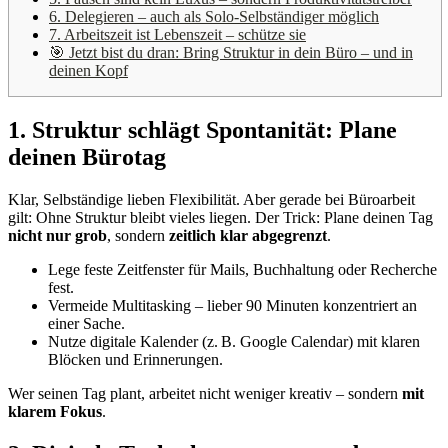
6. Delegieren – auch als Solo-Selbständiger möglich
7. Arbeitszeit ist Lebenszeit – schütze sie
🎯 Jetzt bist du dran: Bring Struktur in dein Büro – und in
deinen Kopf
1. Struktur schlägt Spontanität: Plane
deinen Bürotag
Klar, Selbständige lieben Flexibilität. Aber gerade bei Büroarbeit
gilt: Ohne Struktur bleibt vieles liegen. Der Trick: Plane deinen Tag
nicht nur grob
, sondern
zeitlich klar abgegrenzt
.
Lege feste Zeitfenster für Mails, Buchhaltung oder Recherche
fest.
Vermeide Multitasking – lieber 90 Minuten konzentriert an
einer Sache.
Nutze digitale Kalender (z. B. Google Calendar) mit klaren
Blöcken und Erinnerungen.
Wer seinen Tag plant, arbeitet nicht weniger kreativ – sondern
mit
klarem Fokus
.