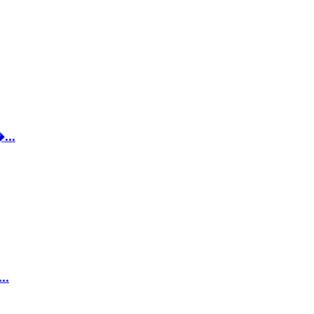
...
..