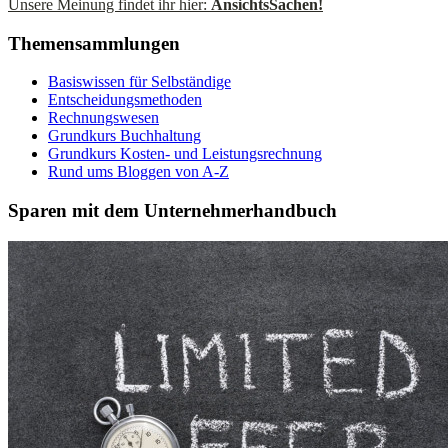
Unsere Meinung findet ihr hier:
AnsichtsSachen!
Themensammlungen
Basiswissen für Selbständige
Entscheidungsmethoden
Rechnungswesen
Grundkurs Buchhaltung
Grundkurs Kosten- und Leistungsrechnung
Rund ums Bloggen von A-Z
Sparen mit dem Unternehmerhandbuch