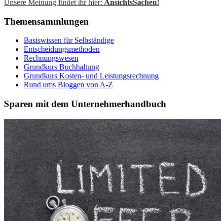
Unsere Meinung findet ihr hier:
AnsichtsSachen!
Themensammlungen
Basiswissen für Selbständige
Entscheidungsmethoden
Rechnungswesen
Grundkurs Buchhaltung
Grundkurs Kosten- und Leistungsrechnung
Rund ums Bloggen von A-Z
Sparen mit dem Unternehmerhandbuch