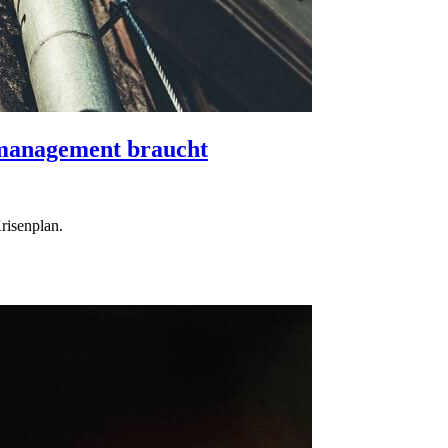
nmanagement braucht
risenplan.