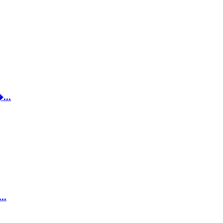
...
..