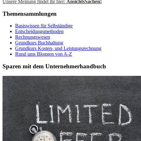
Unsere Meinung findet ihr hier:
AnsichtsSachen!
Themensammlungen
Basiswissen für Selbständige
Entscheidungsmethoden
Rechnungswesen
Grundkurs Buchhaltung
Grundkurs Kosten- und Leistungsrechnung
Rund ums Bloggen von A-Z
Sparen mit dem Unternehmerhandbuch