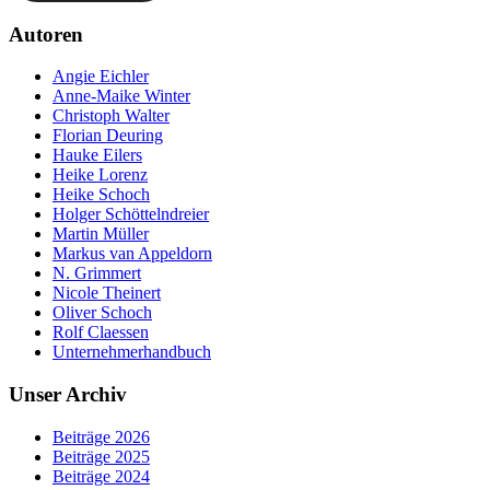
Autoren
Angie Eichler
Anne-Maike Winter
Christoph Walter
Florian Deuring
Hauke Eilers
Heike Lorenz
Heike Schoch
Holger Schöttelndreier
Martin Müller
Markus van Appeldorn
N. Grimmert
Nicole Theinert
Oliver Schoch
Rolf Claessen
Unternehmerhandbuch
Unser Archiv
Beiträge 2026
Beiträge 2025
Beiträge 2024