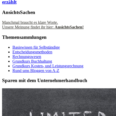
erzählt
AnsichtsSachen
Manchmal braucht es klare Worte.
Unsere Meinung findet ihr hier:
AnsichtsSachen!
Themensammlungen
Basiswissen für Selbständige
Entscheidungsmethoden
Rechnungswesen
Grundkurs Buchhaltung
Grundkurs Kosten- und Leistungsrechnung
Rund ums Bloggen von A-Z
Sparen mit dem Unternehmerhandbuch