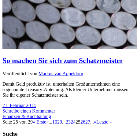
So machen Sie sich zum Schatzmeister
Veröffentlicht von
Markus van Appeldorn
Damit Geld produktiv ist, unterhalten Großunternehmen eine
sogenannte Treasury-Abteilung. Als kleiner Unternehmer müssen
Sie ihr eigener Schatzmeister sein.
21. Februar 2014
Schreibe einen Kommentar
Finanzen & Buchhaltung
Seite 25 von 29
« Erste
«
...
10
20
...
23
24
25
26
27
...
»
Letzte »
Suche