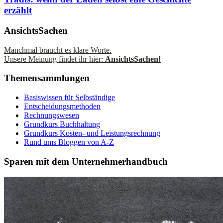
erzählt
AnsichtsSachen
Manchmal braucht es klare Worte.
Unsere Meinung findet ihr hier:
AnsichtsSachen!
Themensammlungen
Basiswissen für Selbständige
Entscheidungsmethoden
Rechnungswesen
Grundkurs Buchhaltung
Grundkurs Kosten- und Leistungsrechnung
Rund ums Bloggen von A-Z
Sparen mit dem Unternehmerhandbuch