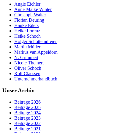
Angie Eichler
Anne-Maike Winter
Christoph Walter
Florian Deuring
Hauke Eilers
Heike Lorenz
Heike Schoch
Holger Schöttelndreier
Martin Müller
Markus van Appeldorn
N. Grimmert
Nicole Theinert
Oliver Schoch
Rolf Claessen
Unternehmerhandbuch
Unser Archiv
Beiträge 2026
Beiträge 2025
Beiträge 2024
Beiträge 2023
Beiträge 2022
Beiträge 2021