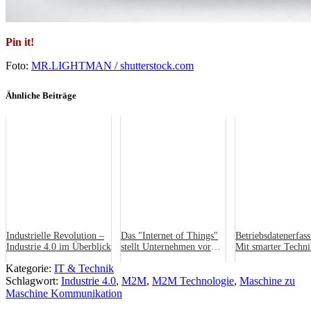
Pin it!
Foto:
MR.LIGHTMAN / shutterstock.com
Ähnliche Beiträge
Industrielle Revolution –
Das "Internet of Things"
Betriebsdatenerfas
Industrie 4.0 im Überblick
stellt Unternehmen vor
Mit smarter Techni
neue Herausforderungen
Smart Factory
Kategorie:
IT & Technik
Schlagwort:
Industrie 4.0
,
M2M
,
M2M Technologie
,
Maschine zu
Maschine Kommunikation