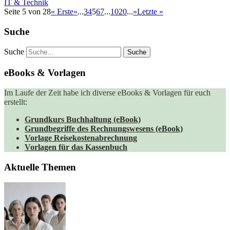
IT & Technik
Seite 5 von 28
« Erste
«
...
3
4
5
6
7
...
10
20
...
»
Letzte »
Suche
Suche
eBooks & Vorlagen
Im Laufe der Zeit habe ich diverse eBooks & Vorlagen für euch
erstellt:
Grundkurs Buchhaltung (eBook)
Grundbegriffe des Rechnungswesens (eBook)
Vorlage Reisekostenabrechnung
Vorlagen für das Kassenbuch
Aktuelle Themen