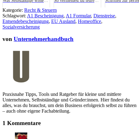
Was Selbständige wissen
So vermeidest du teure
Schritten zur perfe
müssen
Fehler
IT-Infrastruktur
Kategorie:
Recht & Steuern
Schlagwort:
A1 Bescheinigung
,
A1 Formular
,
Dienstreise
,
Entsendebescheinigung
,
EU Ausland
,
Homeoffice
,
Sozialversicherung
von
Unternehmerhandbuch
Praxisnahe Tipps, Tools und Ratgeber für kleine und mittlere
Unternehmen, Selbstständige und Gründer:innen. Hier findest du
alles, was du brauchst, um dein Business erfolgreich selbst zu führen
– auch ohne eigene Fachabteilung.
1 Kommentare