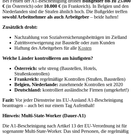
Bei Fehlen der A1-Bescheinigung drohen
Bußgelder bis zu 25.000
€
(in Österreich) oder
10.000 €
(in Frankreich). In Belgien und den
Niederlanden sind die Strafen ähnlich hoch. Die Bußgelder treffen
sowohl Arbeitnehmer als auch Arbeitgeber
– beide haften!
Zusätzlich droht:
Nachzahlung von Sozialversicherungsbeiträgen im Zielland
Zutrittsverweigerung zur Baustelle oder zum Kunden
Haftung des Arbeitgebers für alle
Kosten
Welche Länder kontrollieren am häufigsten?
Österreich:
sehr streng (Baustellen, Hotels,
Straßenkontrollen)
Frankreich:
regelmäßige Kontrollen (Straßen, Baustellen)
Belgien, Niederlande:
zunehmende Kontrollen seit 2020
Deutschland:
kontrolliert ausländische Firmen (umgekehrt!)
Fazit:
Vor jeder Dienstreise ins EU-Ausland A1-Bescheinigung
beantragen – auch bei nur einem Tag Aufenthalt!
Hinweis: Multi-State-Worker (Dauer-A1)
Die A1-Bescheinigung nach Artikel 13 der EU-Verordnung ist für
sogenannte Multi-State-Worker. Das sind Personen, die regelmäßig