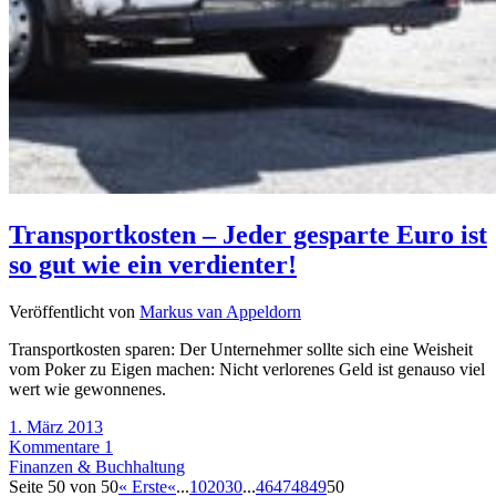
Transportkosten – Jeder gesparte Euro ist
so gut wie ein verdienter!
Veröffentlicht von
Markus van Appeldorn
Transportkosten sparen: Der Unternehmer sollte sich eine Weisheit
vom Poker zu Eigen machen: Nicht verlorenes Geld ist genauso viel
wert wie gewonnenes.
1. März 2013
Kommentare 1
Finanzen & Buchhaltung
Seite 50 von 50
« Erste
«
...
10
20
30
...
46
47
48
49
50