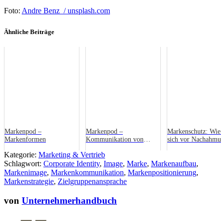
Foto:
Andre Benz / unsplash.com
Ähnliche Beiträge
Markenpod –
Markenpod –
Markenschutz: Wie
Markenformen
Kommunikation von
sich vor Nachahm
Marken
schützen!
Kategorie:
Marketing & Vertrieb
Schlagwort:
Corporate Identity
,
Image
,
Marke
,
Markenaufbau
,
Markenimage
,
Markenkommunikation
,
Markenpositionierung
,
Markenstrategie
,
Zielgruppenansprache
von
Unternehmerhandbuch