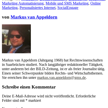
Marketing Automatisierung
,
Mobile und SMS Marketing
,
Online
Marketing
,
Personalisiertes Internet
,
SocialEngage
von
Markus van Appeldorn
Markus van Appeldorn (Jahrgang 1968) hat Rechtswissenschaften
in Saarbrücken studiert. Nach langjähriger redaktioneller Tätigkeit,
unter anderem bei der BILD-Zeitung, ist er als freier Journalist tätig.
Einen seiner Schwerpunkte bilden Rechts- und Wirtschaftsthemen.
Sie erreichen ihn unter
markus.van.appeldorn@gmx.de
.
Schreibe einen Kommentar
Deine E-Mail-Adresse wird nicht veröffentlicht.
Erforderliche
Felder sind mit
*
markiert