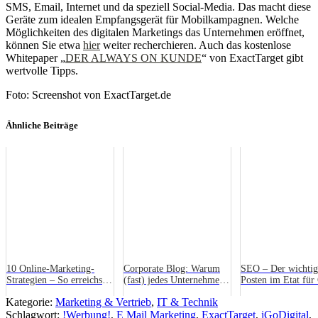
SMS, Email, Internet und da speziell Social-Media. Das macht diese
Geräte zum idealen Empfangsgerät für Mobilkampagnen. Welche
Möglichkeiten des digitalen Marketings das Unternehmen eröffnet,
können Sie etwa
hier
weiter recherchieren. Auch das kostenlose
Whitepaper „
DER ALWAYS ON KUNDE
“ von ExactTarget gibt
wertvolle Tipps.
Foto: Screenshot von ExactTarget.de
Ähnliche Beiträge
10 Online-Marketing-
Corporate Blog: Warum
SEO – Der wichtig
Strategien – So erreichst
(fast) jedes Unternehmen
Posten im Etat für
du deine Kunden wirklich
einen braucht
Marketing
Kategorie:
Marketing & Vertrieb
,
IT & Technik
Schlagwort:
!Werbung!
,
E Mail Marketing
,
ExactTarget
,
iGoDigital
,