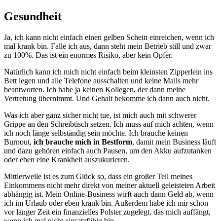
Gesundheit
Ja, ich kann nicht einfach einen gelben Schein einreichen, wenn ich
mal krank bin. Falle ich aus, dann steht mein Betrieb still und zwar
zu 100%. Das ist ein enormes Risiko, aber kein Opfer.
Natürlich kann ich mich nicht einfach beim kleinsten Zipperlein ins
Bett legen und alle Telefone ausschalten und keine Mails mehr
beantworten. Ich habe ja keinen Kollegen, der dann meine
Vertretung übernimmt. Und Gehalt bekomme ich dann auch nicht.
Was ich aber ganz sicher nicht tue, ist mich auch mit schwerer
Grippe an den Schreibtisch setzen. Ich muss auf mich achten, wenn
ich noch länge selbständig sein möchte. Ich brauche keinen
Burnout,
ich brauche mich in Bestform
, damit mein Business läuft
und dazu gehören einfach auch Pausen, um den Akku aufzutanken
oder eben eine Krankheit auszukurieren.
Mittlerweile ist es zum Glück so, dass ein großer Teil meines
Einkommens nicht mehr direkt von meiner aktuell geleisteten Arbeit
abhängig ist. Mein Online-Business wirft auch dann Geld ab, wenn
ich im Urlaub oder eben krank bin. Außerdem habe ich mir schon
vor langer Zeit ein finanzielles Polster zugelegt, das mich auffängt,
wenn ich mal nicht einsatzfähig bin.