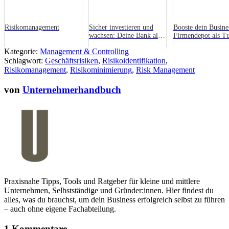
Risikomanagement
Sicher investieren und
Booste dein Busine
wachsen: Deine Bank als
Firmendepot als Tu
Partner in der
Unternehmensfina
Kategorie:
Management & Controlling
Finanzplanung für
Schlagwort:
Geschäftsrisiken
Selbständige
,
Risikoidentifikation
,
Risikomanagement
,
Risikominimierung
,
Risk Management
von
Unternehmerhandbuch
Praxisnahe Tipps, Tools und Ratgeber für kleine und mittlere
Unternehmen, Selbstständige und Gründer:innen. Hier findest du
alles, was du brauchst, um dein Business erfolgreich selbst zu führen
– auch ohne eigene Fachabteilung.
1 Kommentare