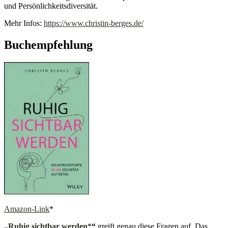
und Persönlichkeitsdiversität.
Mehr Infos:
https://www.christin-berges.de/
Buchempfehlung
Amazon-Link
*
„
Ruhig sichtbar werden
*
“
greift genau diese Fragen auf. Das