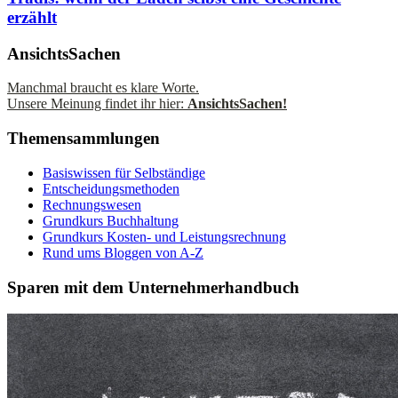
erzählt
AnsichtsSachen
Manchmal braucht es klare Worte.
Unsere Meinung findet ihr hier:
AnsichtsSachen!
Themensammlungen
Basiswissen für Selbständige
Entscheidungsmethoden
Rechnungswesen
Grundkurs Buchhaltung
Grundkurs Kosten- und Leistungsrechnung
Rund ums Bloggen von A-Z
Sparen mit dem Unternehmerhandbuch