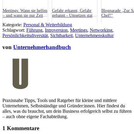
Meetings: Wann sie helfen
Gefahr erkannt, Gefahr
Blogparade „Zur S
– und wann sie nur Zeit
gebannt - Umsetzen statt
Chef!“
kosten
Scheitern
Kategorie:
Personal & Weiterbildung
Schlagwort:
Führung
,
Introversion
,
Meetings
,
Networking
,
Persönlichkeitsdiversität
,
Sichtbarkeit
,
Unternehmenskultur
von
Unternehmerhandbuch
Praxisnahe Tipps, Tools und Ratgeber für kleine und mittlere
Unternehmen, Selbstständige und Gründer:innen. Hier findest du
alles, was du brauchst, um dein Business erfolgreich selbst zu führen
– auch ohne eigene Fachabteilung.
1 Kommentare