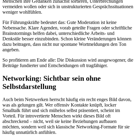
Menschen ihre Gedanken zunächst sortieren, Unterbrechungen
vermeiden wollen oder sich in unstrukturierten Gesprächssituationen
weniger wohlfühlen.
Für Führungskräfte bedeutet das: Gute Moderation ist keine
Nebensache. Klare Agenden, vorab geteilte Fragen oder schriftliche
Brainstormings helfen dabei, unterschiedliche Arbeits- und
Denkstile besser einzubinden. Schon kleine Veränderungen können
dazu beitragen, dass nicht nur spontane Wortmeldungen den Ton
angeben.
So profitieren am Ende alle: Die Diskussion wird ausgewogener, die
Beiträge fundierter und Entscheidungen oft tragfähiger.
Networking: Sichtbar sein ohne
Selbstdarstellung
Auch beim Netzwerken herrscht häufig ein recht enges Bild davon,
was als gelungen gilt. Wer offensiv Kontakte knüpft, locker
Smalltalk führt und sich mühelos selbst präsentiert, scheint im
Vorteil. Für introvertierte Menschen wirkt dieses Bild oft
abschreckend – nicht, weil sie keine Beziehungen aufbauen
möchten, sondern weil sich klassische Networking-Formate für sie
häufig unnatürlich anfühlen.