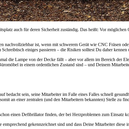
eitsplatz auch für deren Sicherheit zuständig. Das heißt: Vor mögliche
n nachvollziehbar ist, wenn mit schwerem Gerät wie CNC Fräsen oder 
m Schreibtisch einiges passieren – die Risiken solltest Du daher kenn
inmal die Lampe von der Decke fällt – aber vor allem im Bereich der E
 Büromöbel in einem ordentlichen Zustand sind – und Deinem Mitarbeite
f bedacht sein, seine Mitarbeiter im Falle eines Falles schnell gesun
e somit an einer zentralen (und den Mitarbeitern bekannten) Stelle zu 
schon einen Defibrillator finden, der bei Herzproblemen zum Einsatz
e entsprechend gekennzeichnet sind und dass Deine Mitarbeiter diese i