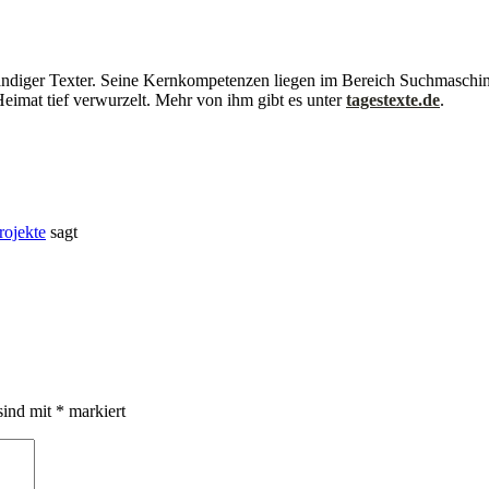
lbständiger Texter. Seine Kernkompetenzen liegen im Bereich Suchmasch
r Heimat tief verwurzelt. Mehr von ihm gibt es unter
tagestexte.de
.
rojekte
sagt
sind mit
*
markiert