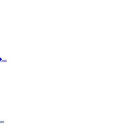
...
..